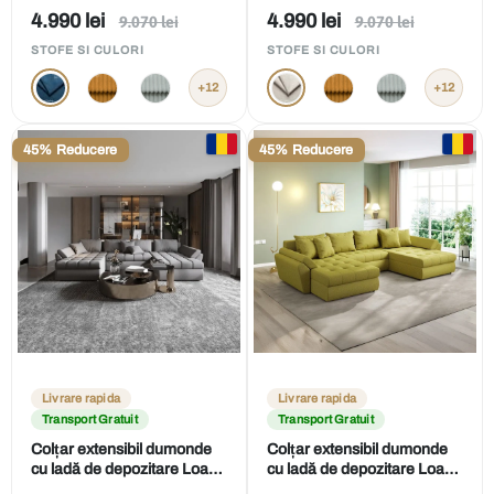
U Enjoy Blue 375x185 cm
U Enjoy Bej 375x185 cm
Preț
Preț
4.990 lei
4.990 lei
Preț
Preț
9.070 lei
9.070 lei
obișnuit
obișnuit
de
de
STOFE SI CULORI
STOFE SI CULORI
vânzare
vânzare
+12
+12
45% Reducere
45% Reducere
Livrare rapida
Livrare rapida
Transport Gratuit
Transport Gratuit
Colțar extensibil dumonde
Colțar extensibil dumonde
cu ladă de depozitare Loana
cu ladă de depozitare Loana
U Enjoy Grey 375x185 cm
U Enjoy Green 375x185 cm