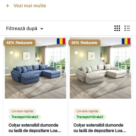
Vezi mai multe
În plus, ne mândrim cu prețuri competitive și corecte, astfel 
încât să beneficiezi de cea mai bună calitate fără a 
compromite bugetul. Toate produsele noastre sunt fabricate 
cu atenție la detalii, asigurând durabilitate și un design 
Filtrează după
modern.
45% Reducere
45% Reducere
Alege colțare extensibile în formă de U de la Dumonde.ro și 
transformă-ți livingul într-un spațiu primitor și elegant. 
Explorează întreaga colecție și găsește colțarul perfect pentru 
tine.
Livrare rapida
Livrare rapida
Transport Gratuit
Transport Gratuit
Colțar extensibil dumonde
Colțar extensibil dumonde
cu ladă de depozitare Loana
cu ladă de depozitare Loana