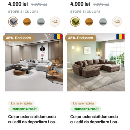
Preț
Preț
4.990 lei
4.990 lei
Preț
Preț
9.070 lei
9.070 lei
obișnuit
obișnuit
de
de
STOFE SI CULORI
STOFE SI CULORI
vânzare
vânzare
+12
+12
45% Reducere
45% Reducere
Livrare rapida
Livrare rapida
Transport Gratuit
Transport Gratuit
Colțar extensibil dumonde
Colțar extensibil dumonde
cu ladă de depozitare Loana
cu ladă de depozitare Loana
U Enjoy Silver 375x185 cm
U Madagaskar Brown