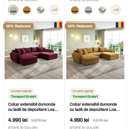
STOFE SI CULORI
STOFE SI CULORI
vânzare
vânzare
+12
+13
45% Reducere
45% Reducere
Livrare rapida
Livrare rapida
Transport Gratuit
Transport Gratuit
Colțar extensibil dumonde
Colțar extensibil dumonde
cu ladă de depozitare Loana
cu ladă de depozitare Loana
U Zoom Red 375x185 cm
U Zoom Mustar 375x185 cm
Preț
Preț
4.990 lei
4.990 lei
Preț
Preț
9.070 lei
9.070 lei
obișnuit
obișnuit
de
de
STOFE SI CULORI
STOFE SI CULORI