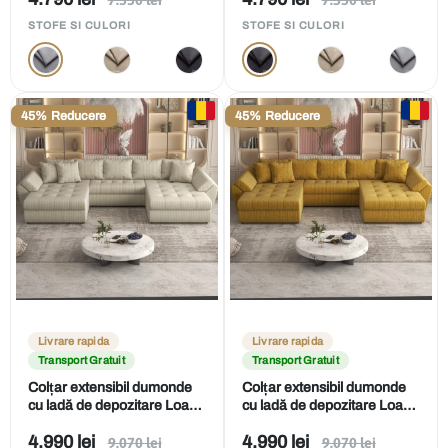
obișnuit
obișnuit
de
de
STOFE SI CULORI
STOFE SI CULORI
vânzare
vânzare
45% Reducere
45% Reducere
Livrare rapida
Livrare rapida
Transport Gratuit
Transport Gratuit
Colțar extensibil dumonde
Colțar extensibil dumonde
cu ladă de depozitare Loana
cu ladă de depozitare Loana
Ambience bej U 375x185
Ambience mustar U
Preț
Preț
4.990 lei
4.990 lei
Preț
Preț
cm
9.070 lei
375x185 cm
9.070 lei