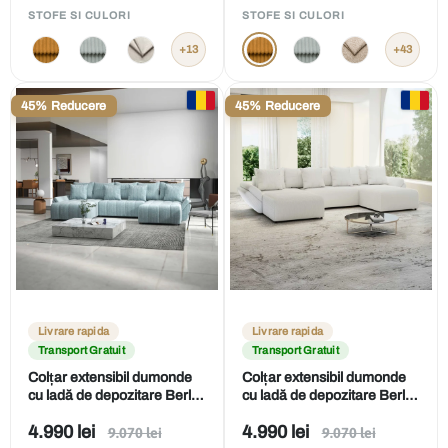
obișnuit
obișnuit
de
de
STOFE SI CULORI
STOFE SI CULORI
vânzare
vânzare
+13
+43
45% Reducere
45% Reducere
Livrare rapida
Livrare rapida
Transport Gratuit
Transport Gratuit
Colțar extensibil dumonde
Colțar extensibil dumonde
cu ladă de depozitare Berlin
cu ladă de depozitare Berlin
U Ambiance Mint 400x185
U Zoom Crem 400x185 cm
Preț
Preț
4.990 lei
4.990 lei
Preț
Preț
cm
9.070 lei
9.070 lei
obișnuit
obișnuit