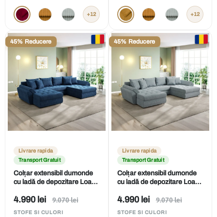
vânzare
vânzare
+12
+12
45% Reducere
45% Reducere
Livrare rapida
Livrare rapida
Transport Gratuit
Transport Gratuit
Colțar extensibil dumonde
Colțar extensibil dumonde
cu ladă de depozitare Loana
cu ladă de depozitare Loana
U Zoom Blue 375x185 cm
U Zoom Grey 375x185 cm
Preț
Preț
4.990 lei
4.990 lei
Preț
Preț
9.070 lei
9.070 lei
obișnuit
obișnuit
de
de
STOFE SI CULORI
STOFE SI CULORI
vânzare
vânzare