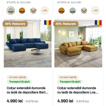
de
de
STOFE SI CULORI
STOFE SI CULORI
vânzare
vânzare
+43
+44
45% Reducere
45% Reducere
Livrare rapida
Livrare rapida
Transport Gratuit
Transport Gratuit
Colțar extensibil dumonde
Colțar extensibil dumonde
cu ladă de depozitare Berlin
cu ladă de depozitare Loana
U Zoom Blue 400x185 cm
U Ambience Mustar
Preț
Preț
4.990 lei
4.990 lei
Preț
Preț
9.070 lei
375x185 cm
9.070 lei
obișnuit
obișnuit
de
de