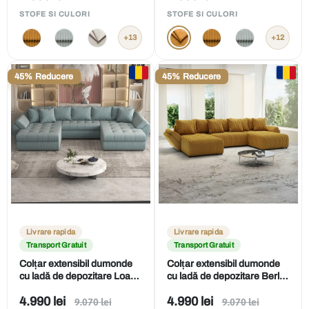
obișnuit
obișnuit
de
de
STOFE SI CULORI
STOFE SI CULORI
vânzare
vânzare
+13
+12
45% Reducere
45% Reducere
Livrare rapida
Livrare rapida
Transport Gratuit
Transport Gratuit
Colțar extensibil dumonde
Colțar extensibil dumonde
cu ladă de depozitare Loana
cu ladă de depozitare Berlin
U Ambience Mint 375x185
U Ambiance Mustar
Preț
Preț
4.990 lei
4.990 lei
Preț
Preț
cm
9.070 lei
400x185 cm
9.070 lei