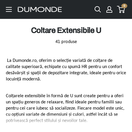
Sari
0
Dumonde.ro
la
🛋️
conținut
Coltare Extensibile U
41 produse
 La Dumonde.ro, oferim o selecție variată de colțare de 
calitate superioară, echipate cu spumă HR pentru un confort 
desăvârșit și spații de depozitare integrate, ideale pentru orice 
locuință modernă.
Colțarele extensibile în formă de U sunt create pentru a oferi 
un spațiu generos de relaxare, fiind ideale pentru familii sau 
pentru cei care iubesc să socializeze. Fiecare model este unic, 
cu opțiuni variate de dimensiuni și culori, astfel încât să se 
potrivească perfect stilului și nevoilor tale.