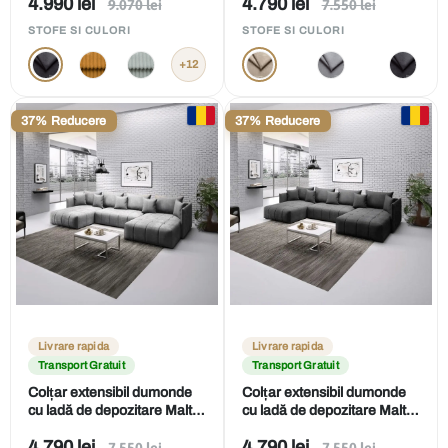
Preț
Preț
4.990 lei
4.790 lei
Preț
Preț
9.070 lei
7.550 lei
obișnuit
obișnuit
de
de
STOFE SI CULORI
STOFE SI CULORI
vânzare
vânzare
+12
37% Reducere
37% Reducere
Livrare rapida
Livrare rapida
Transport Gratuit
Transport Gratuit
Colțar extensibil dumonde
Colțar extensibil dumonde
cu ladă de depozitare Malta
cu ladă de depozitare Malta
U Enjoy Grey 360x185 cm
U Enjoy Grafit 360x185 cm
Preț
Preț
4.790 lei
4.790 lei
Preț
Preț
7.550 lei
7.550 lei