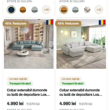
STOFE SI CULORI
STOFE SI CULORI
vânzare
vânzare
+43
+12
45% Reducere
45% Reducere
Livrare rapida
Livrare rapida
Transport Gratuit
Transport Gratuit
Colțar extensibil dumonde
Colțar extensibil dumonde
cu ladă de depozitare Loana
cu ladă de depozitare Loana
U Mint Ambience 375x185
U Zoom Cream 375x185 cm
Preț
Preț
4.990 lei
4.990 lei
Preț
Preț
cm
9.070 lei
9.070 lei
obișnuit
obișnuit
de
de